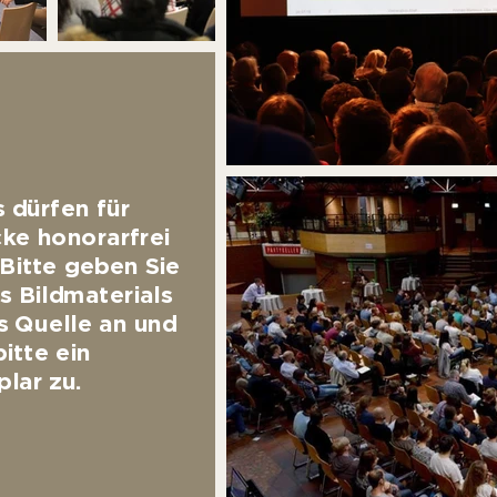
 dürfen für
ke honorarfrei
Bitte geben Sie
 Bildmaterials
s Quelle an und
itte ein
lar zu.