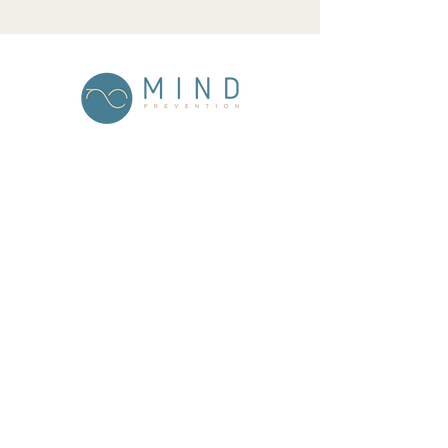
MIND prevention
Mansour-Initiative für
Demokratieförderung und
Extremismusprävention (MIND)
gGmbH
Berliner Straße 45
14169 Berlin
Tel:
+49 30 863 169 51
info@mind-prevention.com